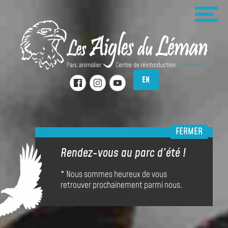
Panneau de gestion des cookies
L
M
e
e
n
u
s
A
EN
i
BIENVENUE
BILLETTERIE
INFOS PRATIQUES
g
FERMER
SPECTACLES & ANIMATIONS RAPACES
Rendez-vous au parc d’été !
l
ACTIVITÉS & JEUX
* Nous sommes heureux de vous
e
CONTACT & ACCÈS
retrouver prochainement parmi nous.
s