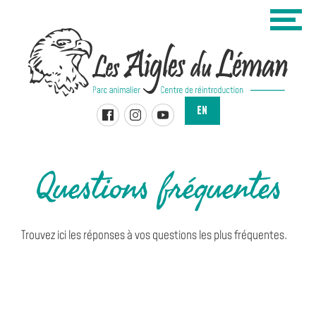
Panneau de gestion des cookies
L
M
e
e
n
u
s
A
EN
i
BIENVENUE
BILLETTERIE
Questions fréquentes
TARIFS & HORAIRES
g
SPECTACLES
l
ANIMATIONS
Trouvez ici les réponses à vos questions les plus fréquentes.
e
GROUPES
EXPÉRIENCES
s
PRESTATIONS EXTÉRIEURES