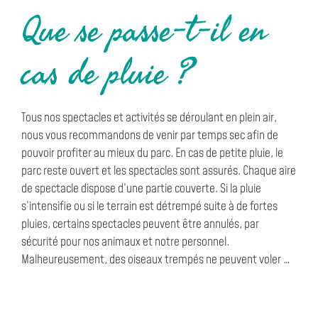
d
CONSERVATION
Que se passe-t-il en
u
cas de pluie ?
L
é
Tous nos spectacles et activités se déroulant en plein air,
m
nous vous recommandons de venir par temps sec afin de
pouvoir profiter au mieux du parc. En cas de petite pluie, le
a
parc reste ouvert et les spectacles sont assurés. Chaque aire
de spectacle dispose d’une partie couverte. Si la pluie
n
s’intensifie ou si le terrain est détrempé suite à de fortes
pluies, certains spectacles peuvent être annulés, par
sécurité pour nos animaux et notre personnel.
Malheureusement, des oiseaux trempés ne peuvent voler …