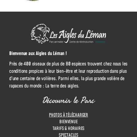
L
e
s
A
Bienvenue aux Aigles du Léman !
i
Près de 400 oiseaux de plus de 80 espèces trouvent chez nous les
g
conditions propices à leur bien-être et leur reproduction dans plus
l
d’une centaine de volières. Parmi elles, la plus grande volière de
e
rapaces du monde : La terre des aigles.
s
d
Découvrir le Parc
u
L
PHOTOS À TÉLÉCHARGER
é
BIENVENUE
m
TARIFS & HORAIRES
a
SPECTACLES